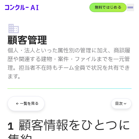
無料ではじめる
ハン
コンクルーAI
サービス概要
顧客管理
AIエージェント
個人・法人といった属性別の管理に加え、商談履
歴や関連する建物・案件・ファイルまでを一元管
機能全体像
理。担当者不在時もチーム全員で状況を共有でき
ます。
導入事例
一覧を見る
目次
料金
顧客情報をひとつに
1
コンクルーBase