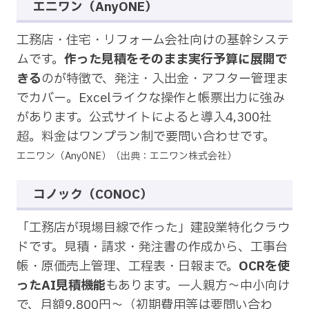
エニワン（AnyONE）
工務店・住宅・リフォーム会社向けの基幹システ
ムです。
作った見積をそのまま実行予算に展開で
きる
のが特徴で、発注・入出金・アフター管理ま
でカバー。Excelライクな操作と帳票出力に強み
があります。公式サイトによると導入4,300社
超。料金はワンプラン制で要問い合わせです。
エニワン（AnyONE）（出典：エニワン株式会社）
コノック（CONOC）
「工務店が現場目線で作った」建設業特化クラウ
ドです。見積・請求・発注書の作成から、工事台
帳・原価売上管理、工程表・日報まで。
OCRを使
ったAI見積機能
もあります。一人親方〜中小向け
で、月額9,800円〜（初期費用等は要問い合わ