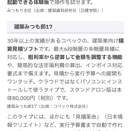
起動できる体験版
で操作を試せます。
みつもり主任（出典：建築資料研究社（日建学院））
建築みつも郎17
30年以上の実績があるコベックの、建築業向け
積
算見積ソフト
です。最大6段階層の多階層見積に
対応し、
粗利率から逆算して金額を調整する機能
や、簡易的な法定福利費の算出、インボイス対応
書式まで備えます。見積から実行予算への展開も
ワンタッチ。クラウドではなくパソコンにインス
トールして使うタイプで、スタンドアロン版は本
体80,000円（税別）です。
建築みつも郎17（出典：コベック株式会社）
このタイプには、ほかにも「見積革命」（日本情
報クリエイト）など、実行予算書まで自動で作れ