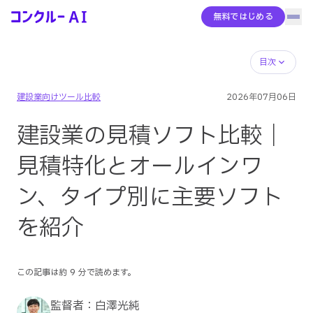
無料ではじめる
ハン
コンクルーAI
サービス概要
目次
建設業向けツール比較
2026年07月06日
AIエージェント
建設業の見積ソフト比較｜
機能全体像
見積特化とオールインワ
ン、タイプ別に主要ソフト
導入事例
を紹介
料金
この記事は約
9
分で読めます。
コンクルーBase
監督者：
白澤光純