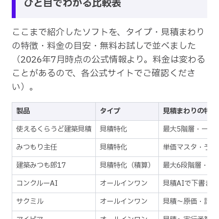
ひと目でわかる比較表
ここまで紹介したソフトを、タイプ・見積まわり
の特徴・料金の目安・無料お試しで並べました
（2026年7月時点の公式情報より。料金は変わる
ことがあるので、各公式サイトでご確認くださ
い）。
製品
タイプ
見積まわりの特徴
使えるくらうど建築見積
見積特化
最大5階層・一括
みつもり主任
見積特化
単価マスタ・予算
建築みつも郎17
見積特化（積算）
最大6段階層・粗
コンクルーAI
オールインワン
見積AIで下書き
サクミル
オールインワン
見積〜原価・請求