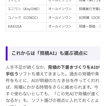
アイピア
オールインワン
見積〜実行予算・
エニワン（AnyONE）
オールインワン
見積→実行予算に展
コノック（CONOC）
オールインワン
AI見積（OCR）
KAKUSA
オールインワン
見積〜原価・入金
これからは「見積AI」も選ぶ視点に
人手不足が続くなか、
見積の下書きづくりをAIが
手伝う
ソフトも増えてきました。過去の見積や条
件をもとに、AIが明細のたたき台を作ってくれれ
ば、見積にかかる時間をさらに縮められます。今
すぐ使わないとしても、「この先AIで見積が速く
なるか」も、ソフト選びの視点に入れておくとよ