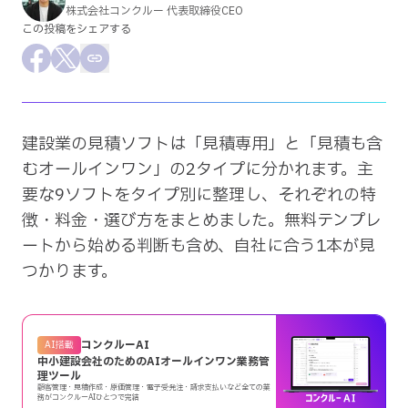
株式会社コンクルー 代表取締役CEO
採用情報
この投稿をシェアする
会社概要
Facebookでシェア
Xでシェア
この記事のURLをコピー
建設業の見積ソフトは「見積専用」と「見積も含
むオールインワン」の2タイプに分かれます。主
要な9ソフトをタイプ別に整理し、それぞれの特
徴・料金・選び方をまとめました。無料テンプレ
ートから始める判断も含め、自社に合う1本が見
つかります。
コンクルーAI
AI搭載
中小建設会社のためのAIオールインワン業務管
理ツール
顧客管理・見積作成・原価管理・電子受発注・請求支払いなど全ての業
務がコンクルーAIひとつで完結