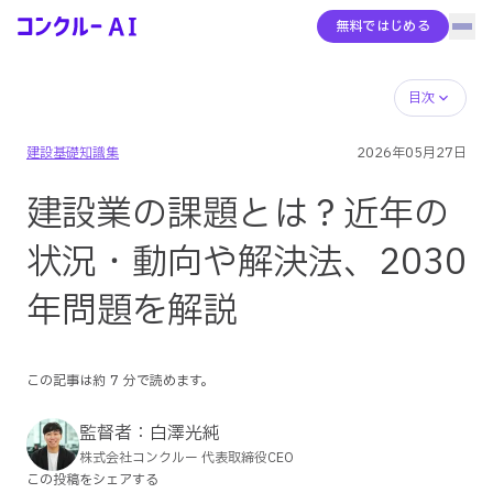
無料ではじめる
ハン
コンクルーAI
サービス概要
目次
建設基礎知識集
2026年05月27日
AIエージェント
建設業の課題とは？近年の
機能全体像
状況・動向や解決法、2030
年問題を解説
導入事例
この記事は約
7
分で読めます。
料金
監督者：
白澤光純
株式会社コンクルー 代表取締役CEO
コンクルーBase
この投稿をシェアする