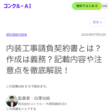
無料ではじめる
ハン
コンクルーAI
サービス概要
目次
建設基礎知識集
2026年07月02日
AIエージェント
内装工事請負契約書とは？
機能全体像
作成は義務？記載内容や注
意点を徹底解説！
導入事例
この記事は約
8
分で読めます。
料金
監督者：
白澤光純
株式会社コンクルー 代表取締役CEO
コンクルーBase
この投稿をシェアする