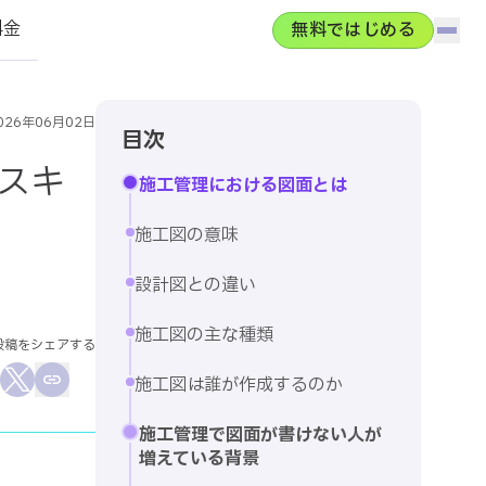
料金
無料ではじめる
ハン
コンクルーBase
026年06月02日
目次
採用情報
スキ
施工管理における図面とは
会社概要
施工図の意味
設計図との違い
施工図の主な種類
投稿をシェアする
施工図は誰が作成するのか
cebookでシェア
Xでシェア
この記事のURLをコピー
施工管理で図面が書けない人が
増えている背景