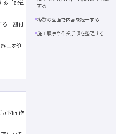
する「配管
する
複数の図面で内容を統一する
する「割付
施工順序や作業手順を整理する
ら施工を進
どが図面作