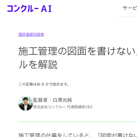
サー
コンクルーAI
建設基礎知識集
施工管理の図面を書けない
ルを解説
この記事は約
8
分で読めます。
監督者：
白澤光純
株式会社コンクルー 代表取締役CEO
施工管理の仕事をしていると、「図面が書けない