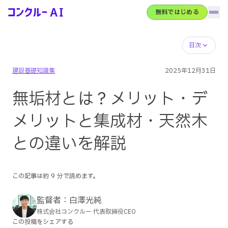
無料ではじめる
ハン
コンクルーAI
サービス概要
目次
建設基礎知識集
2025年12月31日
AIエージェント
無垢材とは？メリット・デ
機能全体像
メリットと集成材・天然木
との違いを解説
導入事例
この記事は約
9
分で読めます。
料金
監督者：
白澤光純
株式会社コンクルー 代表取締役CEO
コンクルーBase
この投稿をシェアする