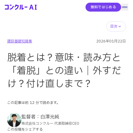
無料ではじめる
ハン
コンクルーAI
サービス概要
目次
建設基礎知識集
2026年01月22日
AIエージェント
脱着とは？意味・読み方と
機能全体像
「着脱」との違い｜外すだ
け？付け直しまで？
導入事例
この記事は約
12
分で読めます。
料金
監督者：
白澤光純
株式会社コンクルー 代表取締役CEO
コンクルーBase
この投稿をシェアする