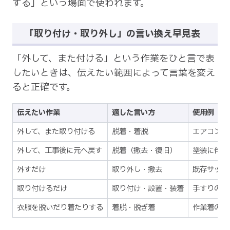
する」という場面で使われます。
「取り付け・取り外し」の言い換え早見表
「外して、また付ける」という作業をひと言で表
したいときは、伝えたい範囲によって言葉を変え
ると正確です。
伝えたい作業
適した言い方
使用例
外して、また取り付ける
脱着・着脱
エアコンの
外して、工事後に元へ戻す
脱着（撤去・復旧）
塗装に伴う
外すだけ
取り外し・撤去
既存サッシ
取り付けるだけ
取り付け・設置・装着
手すりの取
衣服を脱いだり着たりする
着脱・脱ぎ着
作業着の着